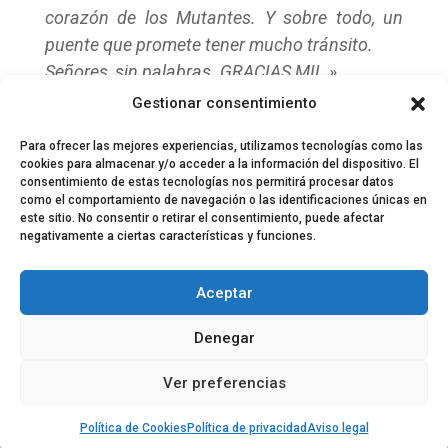
corazón de los Mutantes. Y sobre todo, un
puente que promete tener mucho tránsito.
Señores, sin palabras. GRACIAS MIL.»
Páginas:
1
2
3
4
5
6
7
8
9
10
11
12
13
14
15
Gestionar consentimiento
16
17
18
19
20
21
22
23
24
Para ofrecer las mejores experiencias, utilizamos tecnologías como las
cookies para almacenar y/o acceder a la información del dispositivo. El
consentimiento de estas tecnologías nos permitirá procesar datos
como el comportamiento de navegación o las identificaciones únicas en
este sitio. No consentir o retirar el consentimiento, puede afectar
negativamente a ciertas características y funciones.
© 2024 El Perfil de la Tostada
Política de privacidad
Política de Cookies
Aceptar
Aviso legal
Equipo EPDLT
Contacto
Denegar
Ver preferencias
Política de Cookies
Política de privacidad
Aviso legal