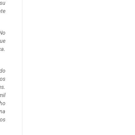
 su
nte
 No
que
ca.
do
nos
es.
mil
cho
una
mos