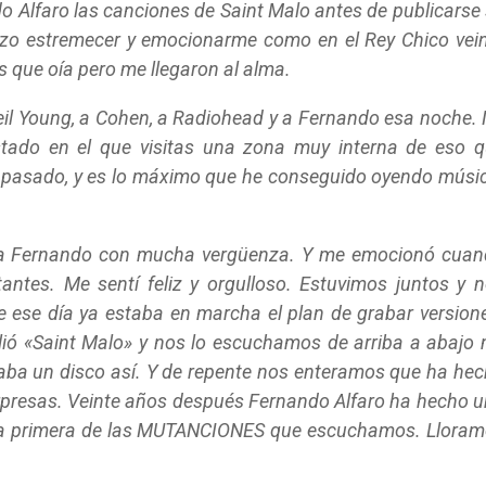
o Alfaro las canciones de Saint Malo antes de publicarse
hizo estremecer y emocionarme como en el Rey Chico vei
 que oía pero me llegaron al alma.
Neil Young, a Cohen, a Radiohead y a Fernando esa noche.
estado en el que visitas una zona muy interna de eso 
 pasado, y es lo máximo que he conseguido oyendo músi
a Fernando con mucha vergüenza. Y me emocionó cuan
ntes. Me sentí feliz y orgulloso.
Estuvimos juntos y 
 ese día ya estaba en marcha el plan de grabar version
ió «Saint Malo» y nos lo escuchamos de arriba a abajo 
ba un disco así.
Y de repente nos enteramos que ha he
orpresas. Veinte años después Fernando Alfaro ha hecho 
e la primera de las MUTANCIONES que escuchamos. Llora