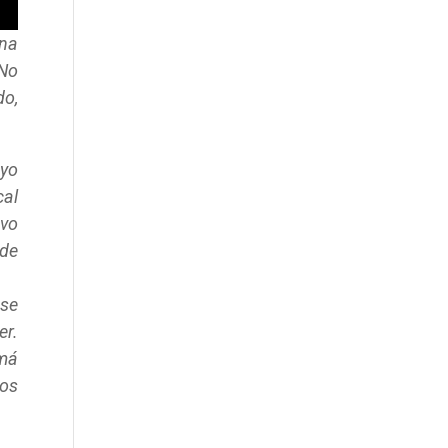
na
 No
do,
 yo
cal
uvo
nde
ese
er.
má
mos