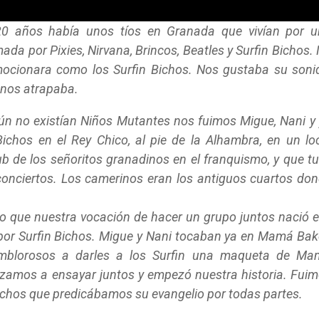
 años había unos tíos en Granada que vivían por u
ada por Pixies, Nirvana, Brincos, Beatles y Surfin Bichos.
ocionara como los Surfin Bichos. Nos gustaba su soni
 nos atrapaba.
ún no existían Niños Mutantes nos fuimos Migue, Nani y
ichos en el Rey Chico, al pie de la Alhambra, en un lo
ub de los señoritos granadinos en el franquismo, y que t
conciertos. Los camerinos eran los antiguos cuartos do
o que nuestra vocación de hacer un grupo juntos nació 
n por Surfin Bichos. Migue y Nani tocaban ya en Mamá Bak
mblorosos a darles a los Surfin una maqueta de Ma
amos a ensayar juntos y empezó nuestra historia. Fui
ichos que predicábamos su evangelio por todas partes.