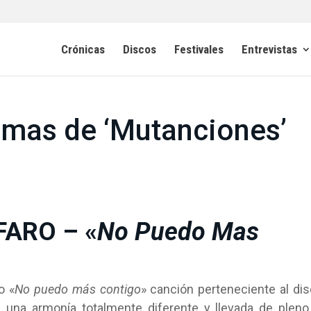
Crónicas
Discos
Festivales
Entrevistas
emas de ‘Mutanciones’
FARO – «
No Puedo Mas
o «
No puedo más contigo
» canción perteneciente al di
 una armonía totalmente diferente y llevada de pleno