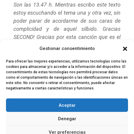
Son las 13.47 h. Mientras escribo este texto
estoy escuchando el tema una y otra vez, sin
poder parar de acordarme de sus caras de
complicidad y de aquel silbido. Gracias
SECOND! Gracias por esta canción que es el
mejor regalo que nos podíais haber hecho!!!
«
Gestionar consentimiento
Páginas:
1
2
3
4
5
6
7
8
9
10
11
12
13
14
15
16
17
18
19
20
21
22
23
24
Para ofrecer las mejores experiencias, utilizamos tecnologías como las
cookies para almacenar y/o acceder a la información del dispositivo. El
consentimiento de estas tecnologías nos permitirá procesar datos
como el comportamiento de navegación o las identificaciones únicas en
este sitio. No consentir o retirar el consentimiento, puede afectar
negativamente a ciertas características y funciones.
© 2024 El Perfil de la Tostada
Política de privacidad
Política de Cookies
Aceptar
Aviso legal
Equipo EPDLT
Contacto
Denegar
Ver preferencias