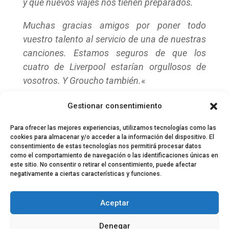
y que nuevos viajes nos tienen preparados.
Muchas gracias amigos por poner todo
vuestro talento al servicio de una de nuestras
canciones. Estamos seguros de que los
cuatro de Liverpool estarían orgullosos de
vosotros. Y Groucho también.
«
Páginas:
1
2
3
4
5
6
7
8
9
10
11
12
13
14
15
Gestionar consentimiento
16
17
18
19
20
21
22
23
24
Para ofrecer las mejores experiencias, utilizamos tecnologías como las
cookies para almacenar y/o acceder a la información del dispositivo. El
consentimiento de estas tecnologías nos permitirá procesar datos
como el comportamiento de navegación o las identificaciones únicas en
este sitio. No consentir o retirar el consentimiento, puede afectar
negativamente a ciertas características y funciones.
© 2024 El Perfil de la Tostada
Política de privacidad
Política de Cookies
Aceptar
Aviso legal
Equipo EPDLT
Contacto
Denegar