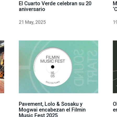
El Cuarto Verde celebran su 20
M
aniversario
‘
21 May, 2025
1
n
Pavement, Lolo & Sosaku y
O
Mogwai encabezan el Filmin
e
Music Fest 2025