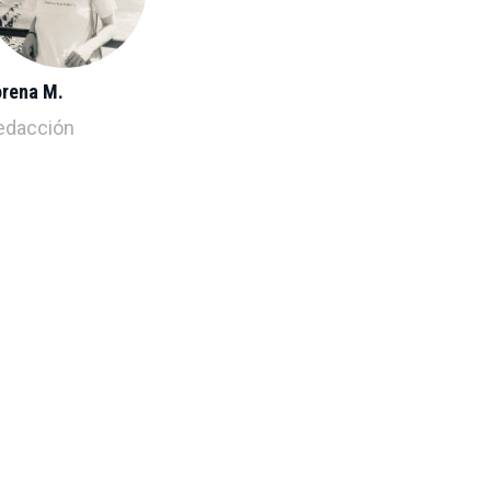
orena M.
edacción