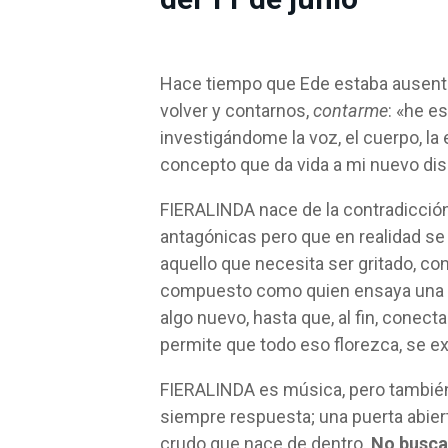
Hace tiempo que Ede estaba ausente
volver y contarnos,
contarme
: «he e
investigándome la voz, el cuerpo, la
concepto que da vida a mi nuevo dis
FIERALINDA nace de la contradicción
antagónicas pero que en realidad s
aquello que necesita ser gritado, c
compuesto como quien ensaya una e
algo nuevo, hasta que, al fin, conec
permite que todo eso florezca, se e
FIERALINDA es música, pero también 
siempre respuesta; una puerta abierta
crudo que nace de dentro.
No busca 