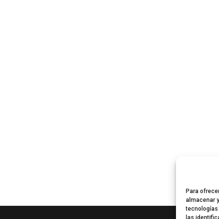
Para ofrece
almacenar y
tecnologías
las identifi