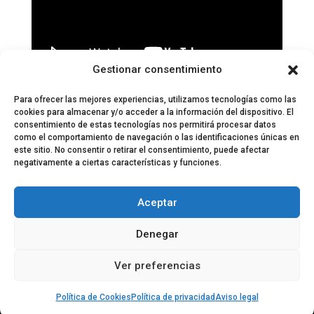
Gestionar consentimiento
Páginas:
1
2
3
4
5
6
7
8
9
10
11
12
13
14
15
16
17
18
19
20
21
22
23
Para ofrecer las mejores experiencias, utilizamos tecnologías como las
cookies para almacenar y/o acceder a la información del dispositivo. El
consentimiento de estas tecnologías nos permitirá procesar datos
como el comportamiento de navegación o las identificaciones únicas en
este sitio. No consentir o retirar el consentimiento, puede afectar
negativamente a ciertas características y funciones.
© 2024 El Perfil de la Tostada
Política de privacidad
Política de Cookies
Aceptar
Aviso legal
Equipo EPDLT
Contacto
Denegar
Ver preferencias
Política de Cookies
Política de privacidad
Aviso legal