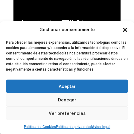
Gestionar consentimiento
Páginas:
1
2
3
4
5
6
7
8
9
10
11
12
13
14
15
16
17
18
19
20
21
22
23
Para ofrecer las mejores experiencias, utilizamos tecnologías como las
cookies para almacenar y/o acceder a la información del dispositivo. El
consentimiento de estas tecnologías nos permitirá procesar datos
como el comportamiento de navegación o las identificaciones únicas en
este sitio. No consentir o retirar el consentimiento, puede afectar
negativamente a ciertas características y funciones.
© 2024 El Perfil de la Tostada
Política de privacidad
Política de Cookies
Aceptar
Aviso legal
Equipo EPDLT
Contacto
Denegar
Ver preferencias
Política de Cookies
Política de privacidad
Aviso legal