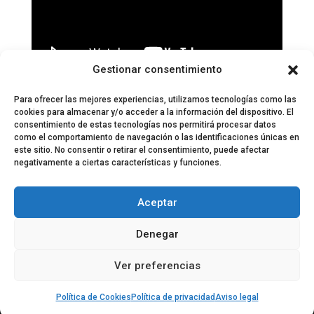
Gestionar consentimiento
Páginas:
1
2
3
4
5
6
7
8
9
10
11
12
13
14
15
16
17
18
19
20
21
22
23
Para ofrecer las mejores experiencias, utilizamos tecnologías como las
cookies para almacenar y/o acceder a la información del dispositivo. El
consentimiento de estas tecnologías nos permitirá procesar datos
como el comportamiento de navegación o las identificaciones únicas en
este sitio. No consentir o retirar el consentimiento, puede afectar
negativamente a ciertas características y funciones.
© 2024 El Perfil de la Tostada
Política de privacidad
Política de Cookies
Aceptar
Aviso legal
Equipo EPDLT
Contacto
Denegar
Ver preferencias
Política de Cookies
Política de privacidad
Aviso legal