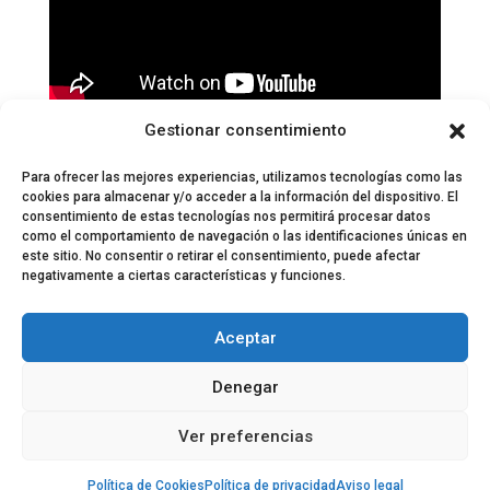
Páginas:
1
2
3
4
5
6
7
8
9
10
11
12
13
14
15
Gestionar consentimiento
16
17
18
19
20
21
22
23
Para ofrecer las mejores experiencias, utilizamos tecnologías como las
cookies para almacenar y/o acceder a la información del dispositivo. El
consentimiento de estas tecnologías nos permitirá procesar datos
como el comportamiento de navegación o las identificaciones únicas en
este sitio. No consentir o retirar el consentimiento, puede afectar
negativamente a ciertas características y funciones.
© 2024 El Perfil de la Tostada
Política de privacidad
Política de Cookies
Aceptar
Aviso legal
Equipo EPDLT
Contacto
Denegar
Ver preferencias
Política de Cookies
Política de privacidad
Aviso legal