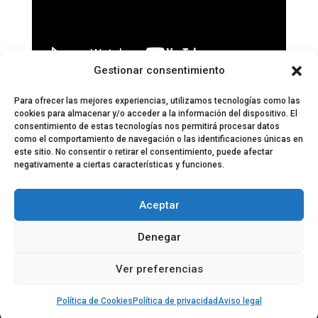
Gestionar consentimiento
Páginas:
1
2
3
4
5
6
7
8
9
10
11
12
13
14
15
16
17
18
19
20
21
22
23
Para ofrecer las mejores experiencias, utilizamos tecnologías como las
cookies para almacenar y/o acceder a la información del dispositivo. El
consentimiento de estas tecnologías nos permitirá procesar datos
como el comportamiento de navegación o las identificaciones únicas en
este sitio. No consentir o retirar el consentimiento, puede afectar
negativamente a ciertas características y funciones.
© 2024 El Perfil de la Tostada
Política de privacidad
Política de Cookies
Aceptar
Aviso legal
Equipo EPDLT
Contacto
Denegar
Ver preferencias
Política de Cookies
Política de privacidad
Aviso legal