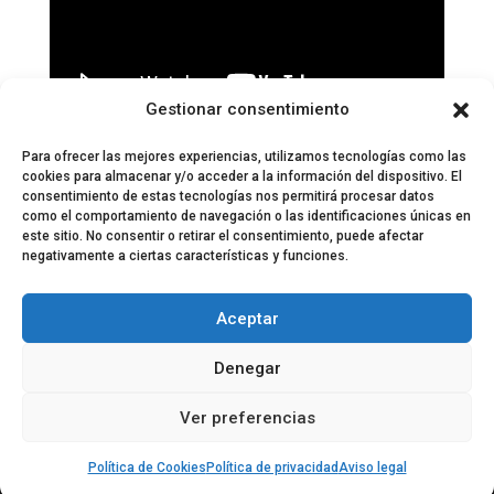
Gestionar consentimiento
Páginas:
1
2
3
4
5
6
7
8
9
10
11
12
13
14
15
16
17
18
19
20
21
22
23
Para ofrecer las mejores experiencias, utilizamos tecnologías como las
cookies para almacenar y/o acceder a la información del dispositivo. El
consentimiento de estas tecnologías nos permitirá procesar datos
como el comportamiento de navegación o las identificaciones únicas en
este sitio. No consentir o retirar el consentimiento, puede afectar
negativamente a ciertas características y funciones.
© 2024 El Perfil de la Tostada
Política de privacidad
Política de Cookies
Aceptar
Aviso legal
Equipo EPDLT
Contacto
Denegar
Ver preferencias
Política de Cookies
Política de privacidad
Aviso legal