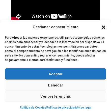
Páginas:
1
2
3
4
5
6
7
8
9
10
11
12
13
14
15
Gestionar consentimiento
16
17
18
19
20
21
22
23
Para ofrecer las mejores experiencias, utilizamos tecnologías como las
cookies para almacenar y/o acceder a la información del dispositivo. El
consentimiento de estas tecnologías nos permitirá procesar datos
como el comportamiento de navegación o las identificaciones únicas en
este sitio. No consentir o retirar el consentimiento, puede afectar
negativamente a ciertas características y funciones.
© 2024 El Perfil de la Tostada
Política de privacidad
Política de Cookies
Aceptar
Aviso legal
Equipo EPDLT
Contacto
Denegar
Ver preferencias
Política de Cookies
Política de privacidad
Aviso legal