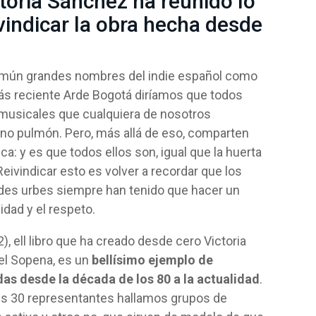
toria Sánchez ha reunido lo
vindicar la obra hecha desde
común grandes nombres del indie español como
ás reciente Arde Bogotá diríamos que todos
musicales que cualquiera de nosotros
leno pulmón. Pero, más allá de eso, comparten
ca: y es que todos ellos son, igual que la huerta
eivindicar esto es volver a recordar que los
des urbes siempre han tenido que hacer un
idad y el respeto.
2), ell libro que ha creado desde cero Victoria
el Sopena, es un
bellísimo ejemplo de
as desde la década de los 80 a la actualidad
.
us 30 representantes hallamos grupos de