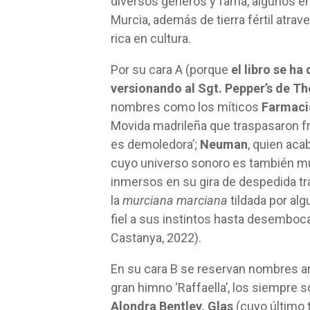
diversos géneros y fama, algunos en
Murcia, además de tierra fértil atra
rica en cultura.
Por su cara A (porque
el libro se ha
versionando al Sgt. Pepper’s de Th
nombres como los míticos
Farmaci
Movida madrileña que traspasaron f
es demoledora’;
Neuman
, quien aca
cuyo universo sonoro es también mu
inmersos en su gira de despedida tr
la
murciana marciana
tildada por al
fiel a sus instintos hasta desembocar
Castanya, 2022).
En su cara B se reservan nombres 
gran himno ‘Raffaella’, los siempre
Alondra Bentley, Glas
(cuyo último 