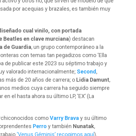
 activo y otros no, que sirven de modelo de que
vesada por acequias y brazales, es también muy
 diseñado cual vinilo, con portada
e Beatles en clave murciana
) destacan
a de Guardia
, un grupo contemporáneo a la
ronteras con temas tan pegadizos como ‘Ella
ba de publicar este 2023 su séptimo trabajo y
y valorado internacionalmente;
Second
,
as más de 20 años de carrera; o
Lidia Damunt
,
gunos medios cuya carrera ha seguido siempre
 en el hasta ahora su último LP, ‘EX’ (La
archiconocidos como
Varry Brava
y su último
 sorprendentes
Perro
y también
Nunatak
,
trabajo
‘Venus Géminis’ recogimos aquí
),