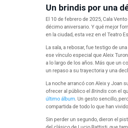
Un brindis por una d
El 10 de febrero de 2025, Cala Vento 
décimo aniversario. Y qué mejor fo
en la ciudad, esta vez en el Teatro E
La sala, a rebosar, fue testigo de un
ese vínculo especial que Aleix Turo
a lo largo de los años. Más que un c
un repaso a su trayectoria y una dec
La noche arrancó con Aleix y Joan s
ofrecer al público el
Brindis
con el q
último álbum
. Un gesto sencillo, pe
compartida de todo lo que han vivido
Sin perder un segundo, dieron el pis
del clásico de Lucio Battisti, que ta