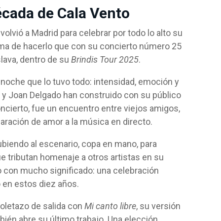
écada de Cala Vento
volvió a Madrid para celebrar por todo lo alto su
rma de hacerlo que con su concierto número 25
slava, dentro de su
Brindis Tour 2025
.
a noche que lo tuvo todo: intensidad, emoción y
n y Joan Delgado han construido con su público
oncierto, fue un encuentro entre viejos amigos,
laración de amor a la música en directo.
ubiendo al escenario, copa en mano, para
ue tributan homenaje a otros artistas en su
ro con mucho significado: una celebración
 en estos diez años.
toletazo de salida con
Mi canto libre
, su versión
mbién abre su último trabajo. Una elección