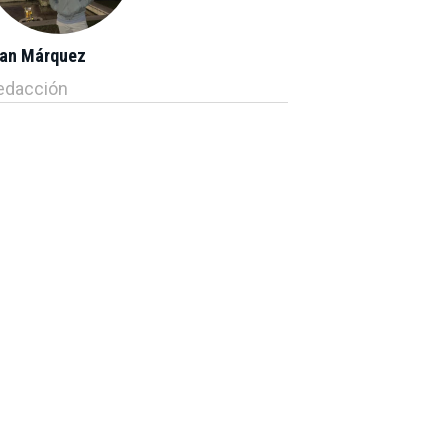
ran Márquez
edacción