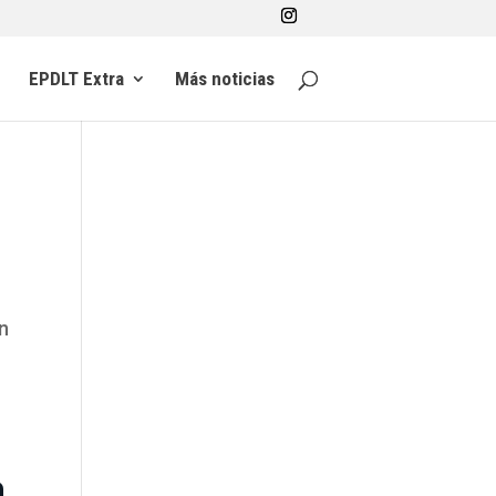
EPDLT Extra
Más noticias
n
a