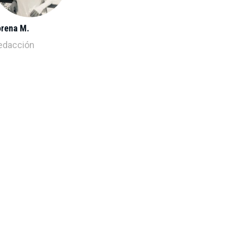
orena M.
edacción