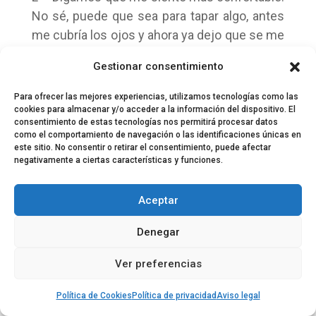
No sé, puede que sea para tapar algo, antes
me cubría los ojos y ahora ya dejo que se me
vean y me tapo la frente. Probé lo de las
Gestionar consentimiento
gorras y me moló y lo he dejado ahí.
Para ofrecer las mejores experiencias, utilizamos tecnologías como las
¿Y el resto de la banda?
cookies para almacenar y/o acceder a la información del dispositivo. El
consentimiento de estas tecnologías nos permitirá procesar datos
L – Ha sido un juego entre todos, no ha sido
como el comportamiento de navegación o las identificaciones únicas en
este sitio. No consentir o retirar el consentimiento, puede afectar
una imposición ni nada, ha sido como:
negativamente a ciertas características y funciones.
“¿gorras mola?, venga, gorras molan”. Jorge
ya las llevaba también y Nacho tiene una
Aceptar
colección de gorras bastante importante,
hubo quórum.
Denegar
Y ahora “El Miedo” de la gente puede ser
Ver preferencias
este ¿habrá otro parón tras este disco?
Política de Cookies
Política de privacidad
Aviso legal
L – Es que no lo sé… no lo sé porque este