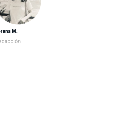
orena M.
edacción