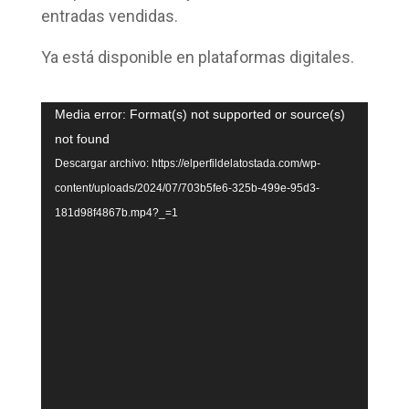
entradas vendidas.
Ya está disponible en plataformas digitales.
Reproductor
Media error: Format(s) not supported or source(s)
de
not found
vídeo
Descargar archivo: https://elperfildelatostada.com/wp-
content/uploads/2024/07/703b5fe6-325b-499e-95d3-
181d98f4867b.mp4?_=1