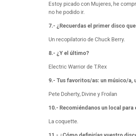
Estoy picado con Mujeres, he compra
no he podido ir.
7.- ¿Recuerdas el primer disco qu
Un recopilatorio de Chuck Berry.
8.- ¿Y el último?
Electric Warrior de T.Rex
9.- Tus favoritos/as: un músico/a, 
Pete Doherty, Divine y Froilan
10.- Recomiéndanos un local para
La coquette.
11.- ¿Cómo definirías vuestro dis