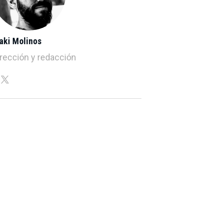
aki Molinos
irección y redacción