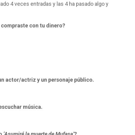
do 4 veces entradas y las 4 ha pasado algo y
e compraste con tu dinero?
un actor/actriz y un personaje público.
 escuchar música.
co
‘Asumiré la muerte de Mufasa’
?