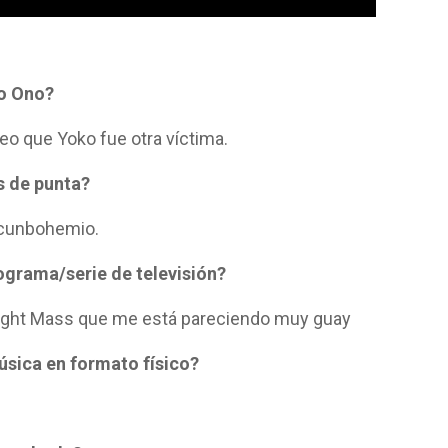
ko Ono?
o que Yoko fue otra víctima.
s de punta?
ocunbohemio.
ograma/serie de televisión?
t Mass que me está pareciendo muy guay
úsica en formato físico?