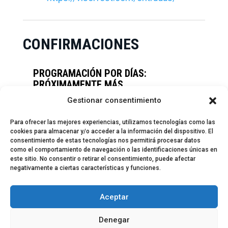
CONFIRMACIONES
PROGRAMACIÓN POR DÍAS:
PRÓXIMAMENTE MÁS
INFORMACIÓN
Gestionar consentimiento
Para ofrecer las mejores experiencias, utilizamos tecnologías como las
cookies para almacenar y/o acceder a la información del dispositivo. El
consentimiento de estas tecnologías nos permitirá procesar datos
como el comportamiento de navegación o las identificaciones únicas en
este sitio. No consentir o retirar el consentimiento, puede afectar
negativamente a ciertas características y funciones.
© 2024 El Perfil de la Tostada
Política de privacidad
Política de Cookies
Aceptar
Aviso legal
Equipo EPDLT
Contacto
Denegar