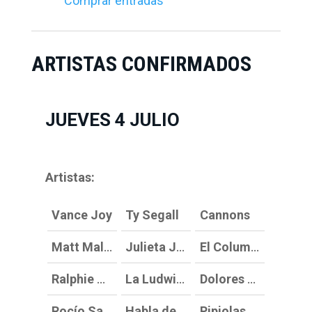
Comprar entradas
ARTISTAS CONFIRMADOS
JUEVES 4 JULIO
Artistas:
Vance Joy
Ty Segall
Cannons
Matt Maltese
Julieta Jersey
El Columpio Asesino
Ralphie Choo
La Ludwig Band
Dolores Forever
Rocío Saiz
Habla de MÍ en presente
Pipiolas