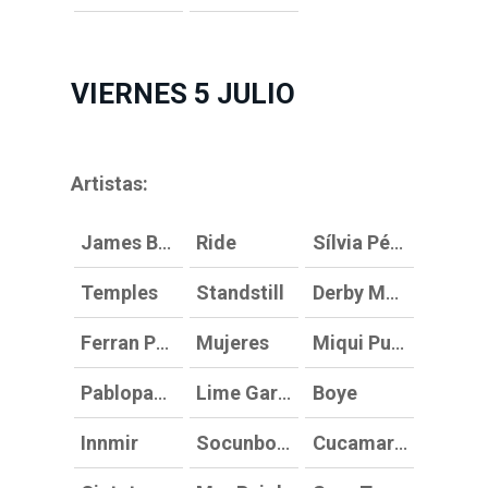
VIERNES 5 JULIO
Artistas:
James Blake
Ride
Sílvia Pérez Cruz
Temples
Standstill
Derby Motoreta’s Burrito Kachimba
Ferran Palau
Mujeres
Miqui Puig DJ
Pablopablo
Lime Garden
Boye
Innmir
Socunbohemio
Cucamaras