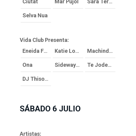
Ciutat
Mar Pujol
Sara Terraza
Selva Nua
Vida Club Presenta:
Eneida Fever
Katie Louise
Machinda Records
Ona
Sideways DJ
Te Jodes y Bailas DJ
DJ Thisorder
SÁBADO 6 JULIO
Artistas: