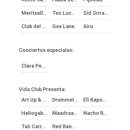
Meritxell Neddermann
Teo Lucadamo
Sid Sriram
Club del Río
Gee Lane
Airu
Conciertos especiales:
Clara Peya XXL Concert Inaugural
(feat. Síl
Vida Club Presenta:
Art Up & Biesties (Kosmos b2b AR.
Drummelie
Eli Kapowski
B)
Heliogabal DJs
Maadraas500
Nacho Ruiz
Tali Carreto
Red Bananna