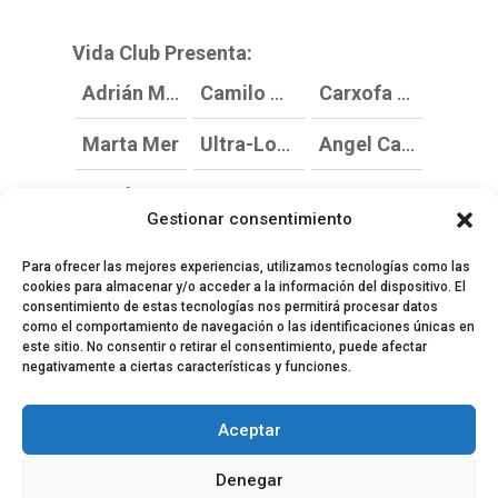
Vida Club Presenta:
Adrián Marth
Camilo Matachin DJ
Carxofa DJ
Marta Mer
Ultra-Local Records DJs
Angel Carmona-Discommon
Nando Costa
Gestionar consentimiento
Para ofrecer las mejores experiencias, utilizamos tecnologías como las
cookies para almacenar y/o acceder a la información del dispositivo. El
consentimiento de estas tecnologías nos permitirá procesar datos
como el comportamiento de navegación o las identificaciones únicas en
este sitio. No consentir o retirar el consentimiento, puede afectar
negativamente a ciertas características y funciones.
© 2024 El Perfil de la Tostada
Política de privacidad
Política de Cookies
Aceptar
Aviso legal
Equipo EPDLT
Contacto
Denegar