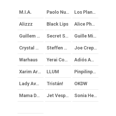
M.I.A.
Paolo Nutini
Los Planetas (en El Vaixell, concierto especial)
Alizzz
Black Lips
Alice Phoebe Lou
Guillem Gisbert
Secret Show
Guille Milkyway (D7 Set)
Crystal Murray
Steffen Morrison
Joe Crepúsculo
Warhaus
Yerai Cortés
Adiós Amores
Xarim Aresté
LLUM
Pinpilinpussies
Lady Avocado & Golfo de Guinea
Tristán!
OKDW
Mama Dousha
Jet Vesper
Sonia Heis DJ