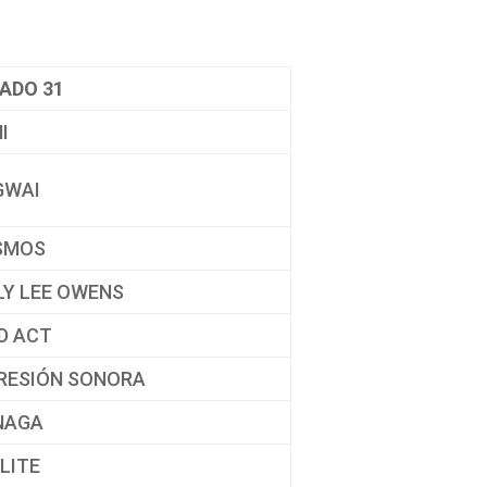
ADO 31
I
GWAI
SMOS
LY LEE OWENS
D ACT
RESIÓN SONORA
NAGA
ÉLITE