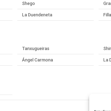
Shego
Gra
La Duendeneta
Fil
Tanxugueiras
Shi
Ángel Carmona
La 