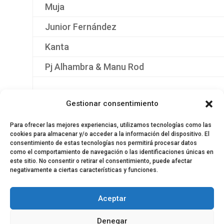
Muja
Junior Fernández
Kanta
Pj Alhambra & Manu Rod
Gestionar consentimiento
Para ofrecer las mejores experiencias, utilizamos tecnologías como las
cookies para almacenar y/o acceder a la información del dispositivo. El
consentimiento de estas tecnologías nos permitirá procesar datos
como el comportamiento de navegación o las identificaciones únicas en
este sitio. No consentir o retirar el consentimiento, puede afectar
negativamente a ciertas características y funciones.
© 2024 El Perfil de la Tostada
Política de privacidad
Política de Cookies
Aceptar
Aviso legal
Equipo EPDLT
Contacto
Denegar