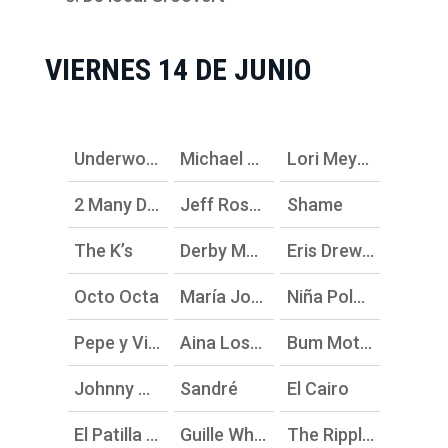
VIERNES 14 DE JUNIO
Underworld
Michael Kiwanuka
Lori Meyers
2 Many DJs
Jeff Rosenstock
Shame
The K’s
Derby Motoretas Burrito Kachimba
Eris Drew B2B
Octo Octa
María José Llergo
Niña Polaca
Pepe y Vizio
Aina Losange
Bum Motion Club
Johnny Garso
Sandré
El Cairo
El Patilla DJ
Guille Wheel and the Waves
The Ripples