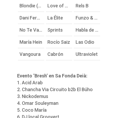
Blondie (cabeza de cartel)
Love of Lesbian
Rels B
Dani Fernández
La Élite
Funzo & Baby Loud
No Te Va Gustar
Sprints
Habla de Mí en Presente
María Hein
Rocío Saiz
Las Odio
Vangoura
Cabrón
Ultraviolet
Evento ‘Bresh’ en Sa Fonda Deià:
Acid Arab
Chancha Via Circuito b2b El Búho
Nickodemus
Omar Souleyman
Coco María
DJ local Groovert