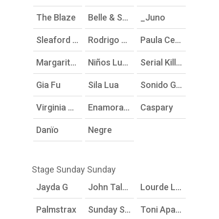
The Blaze
Belle & Sebastian
_Juno
Sleaford Mods
Rodrigo Cuevas
Paula Cendejas
Margarita Quebrada
Niños Luchando
Serial Killerz
Gia Fu
Sila Lua
Sonido Gallo Negro
Virginia Díaz DJ
Enamorados
Caspary
Danïo
Negre
Stage Sunday Sunday
Jayda G
John Talabot
Lourde Lourdes
Palmstrax
Sunday Sunday DJs
Toni Aparisi