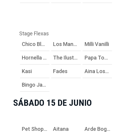
Stage Flexas
Chico Blanco
Los Manolos
Milli Vanilli
Hornella Góngora + Pupi Poisson + Vania Vainilla
The Ilustrious Blacks
Papa Topo
Kasi
Fades
Aina Losange
Bingo Jamón con Sharonne + La Terre + Lady Dijey
SÁBADO 15 DE JUNIO
Pet Shop Boys
Aitana
Arde Bogotá