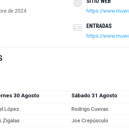
SITIO WEB

mbre de 2024
https://www.muwi
ENTRADAS

https://www.muwi
S
ernes 30 Agosto
Sábado 31 Agosto
el López
Rodrigo Cuevas
s Zigalas
Joe Crepúsculo