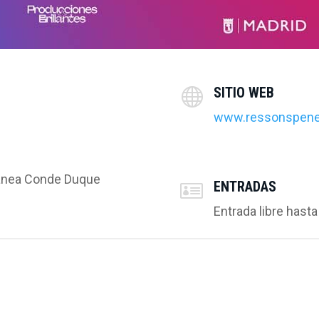
SITIO WEB

www.ressonspen
ánea Conde Duque
ENTRADAS

Entrada libre hast