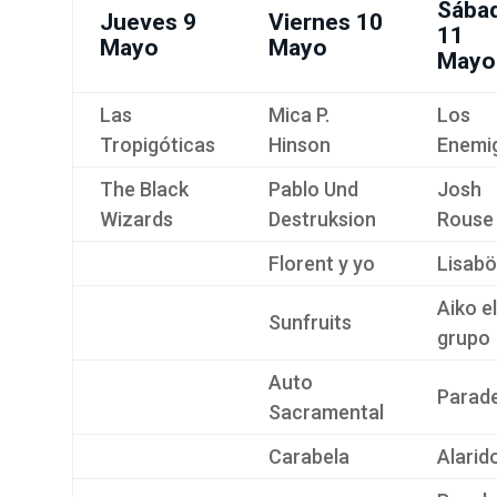
Sába
Jueves 9
Viernes 10
11
Mayo
Mayo
Mayo
Las
Mica P.
Los
Tropigóticas
Hinson
Enemi
The Black
Pablo Und
Josh
Wizards
Destruksion
Rouse
Florent y yo
Lisabö
Aiko el
Sunfruits
grupo
Auto
Parad
Sacramental
Carabela
Alarid