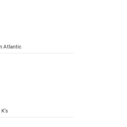
n Atlantic
 K’s