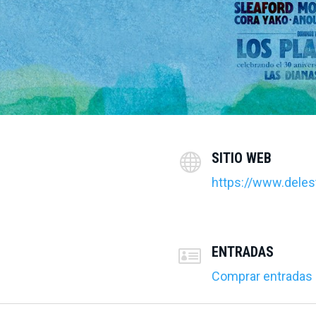
SITIO WEB

https://www.delest
ENTRADAS

Comprar entradas