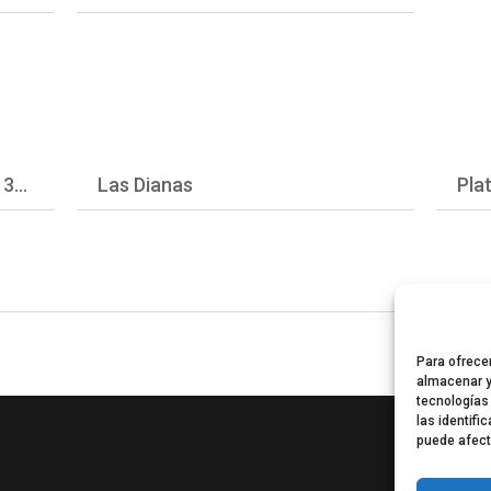
Los Planetas (celebrando el 30º aniversario del Súper 8)
Las Dianas
Pla
Para ofrece
almacenar y
tecnologías
las identifi
puede afect