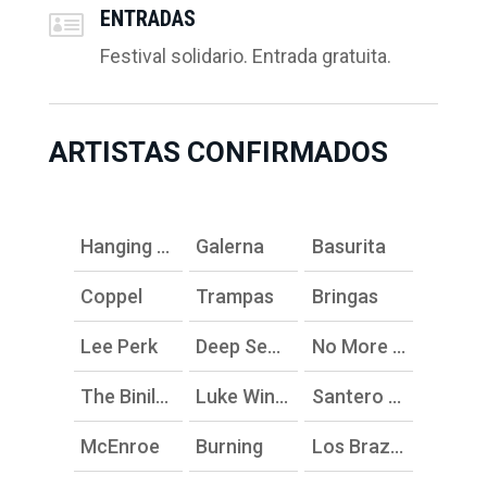
ENTRADAS

Festival solidario. Entrada gratuita.
ARTISTAS CONFIRMADOS
Hanging Stars
Galerna
Basurita
Coppel
Trampas
Bringas
Lee Perk
Deep Sea Monk
No More Bullshit
The Binilos y Rock & Kids
Luke Winslow-King
Santero y Los Muchachos
McEnroe
Burning
Los Brazos