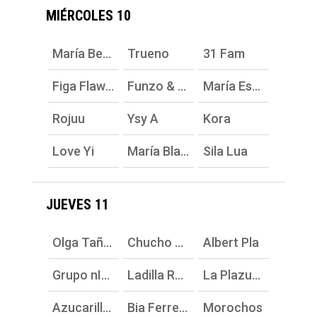
MIÉRCOLES 10
María Becerra
Trueno
31 Fam
Figa Flawas
Funzo & Baby Loud
María Escarmiento
Rojuu
Ysy A
Kora
Love Yi
María Blaya
Sila Lua
JUEVES 11
Olga Tañón
Chucho Valdés: Irakre 50
Albert Pla
Grupo nICH
Ladilla Rusa
La Plazuela
Azucarillo Kings
Bia Ferreira
Morochos