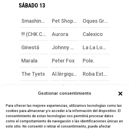
SÁBADO 13
Smashing Pumpkins
Pet Shop Boys
Oques Grasses
!!! (CHK CHK CHK)
Aurora
Calexico
Ginestá
Johnny Marr
La La Love You
Marala
Peter Fox
Pole.
The Tyets
Al.lèrgiques al Pol.len
Roba Estesa
Xarim Aresté
Zetak
Gestionar consentimiento
Para ofrecer las mejores experiencias, utilizamos tecnologías como las
cookies para almacenar y/o acceder a la información del dispositivo. El
consentimiento de estas tecnologías nos permitirá procesar datos
como el comportamiento de navegación o las identificaciones únicas en
este sitio. No consentir o retirar el consentimiento, puede afectar