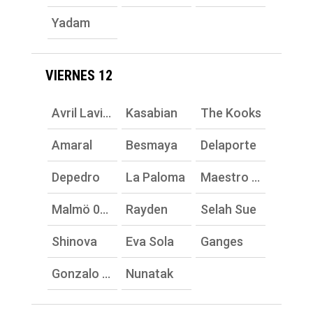
Yadam
VIERNES 12
Avril Lavigne
Kasabian
The Kooks
Amaral
Besmaya
Delaporte
Depedro
La Paloma
Maestro Espada
Malmö 040
Rayden
Selah Sue
Shinova
Eva Sola
Ganges
Gonzalo Hermida
Nunatak