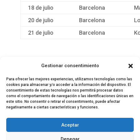
18 de julio
Barcelona
Ma
20 de julio
Barcelona
Lo
21 de julio
Barcelona
Ko
Gestionar consentimiento
Para ofrecer las mejores experiencias, utilizamos tecnologías como las
cookies para almacenar y/o acceder a la información del dispositivo. El
consentimiento de estas tecnologías nos permitirá procesar datos
como el comportamiento de navegación o las identificaciones únicas en
este sitio. No consentir o retirar el consentimiento, puede afectar
negativamente a ciertas características y funciones.
© 2024 El Perfil de la Tostada
Política de privacidad
Política de Cookies
Aceptar
Aviso legal
Equipo EPDLT
Contacto
Denegar