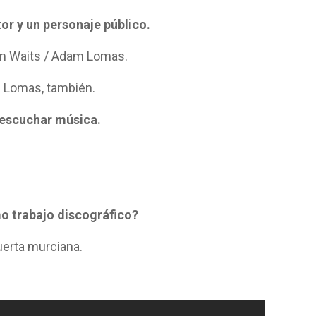
tor y un personaje público.
Tom Waits / Adam Lomas.
m Lomas, también.
 escuchar música.
mo trabajo discográfico?
huerta murciana.