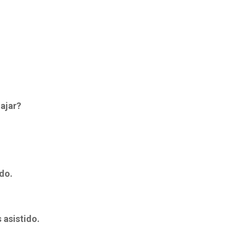
iajar?
do.
 asistido.