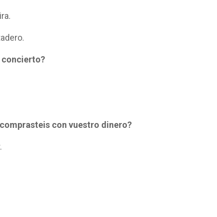
ra.
tadero.
n concierto?
e comprasteis con vuestro dinero?
.