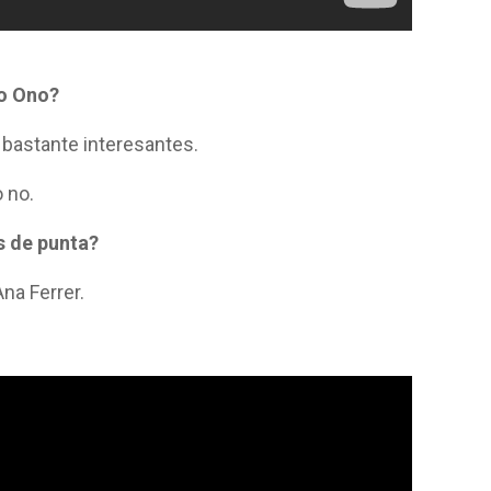
ko Ono?
 bastante interesantes.
o no.
s de punta?
Ana Ferrer.