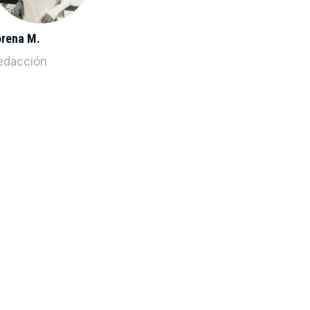
orena M.
edacción