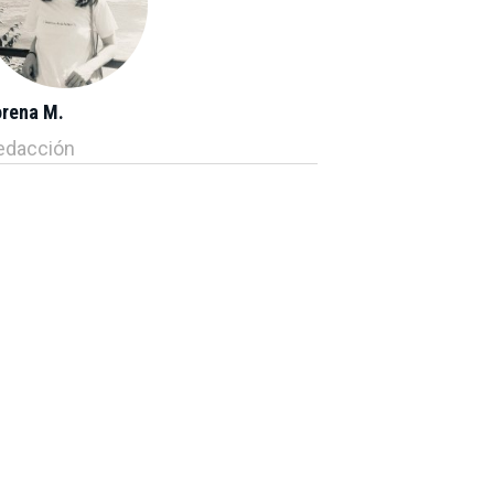
orena M.
edacción