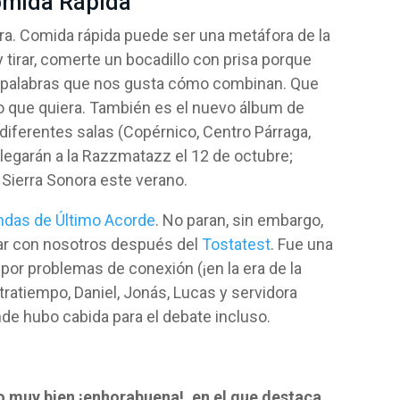
Comida Rápida’
a. Comida rápida puede ser una metáfora de la
 y tirar, comerte un bocadillo con prisa porque
s palabras que nos gusta cómo combinan. Que
o que quiera. También es el nuevo álbum de
 diferentes salas (Copérnico, Centro Párraga,
 llegarán a la Razzmatazz el 12 de octubre;
 Sierra Sonora este verano.
ndas de Último Acorde
. No paran, sin embargo,
lar con nosotros después del
Tostatest
. Fue una
or problemas de conexión (¡en la era de la
ratiempo, Daniel, Jonás, Lucas y servidora
e hubo cabida para el debate incluso.
o muy bien ¡enhorabuena!, en el que destaca