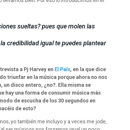
lo llevamos bien. Por eso lo introducimos en el
iones sueltas? pues que molen las
 la credibilidad igual te puedes plantear
trevista a Pj Harvey en
El País
, en la que dice
ido triunfar en la música porque ahora no nos
 un disco entero, ¿no?. Ella misma se
que hay una forma de consumir música más
l modo de escucha de los 30 segundos en
hacéis de esto?
rimos, yo también me incluyo y a veces me jode,
(al ser músicos nos forzamos igual un poco