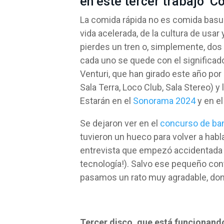
en este tercer trabajo ‘
La comida rápida no es comida basur
vida acelerada, de la cultura de usar
pierdes un tren o, simplemente, do
cada uno se quede con el significad
Venturi, que han girado este año por
Sala Terra, Loco Club, Sala Stereo) y
Estarán en el
Sonorama 2024
y en el
Se dejaron ver en el
concurso de ba
tuvieron un hueco para volver a hab
entrevista que empezó accidentada p
tecnología!). Salvo ese pequeño cont
pasamos un rato muy agradable, dond
Tercer disco, que está funcionand