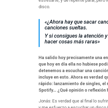
estresarte; y de repente parar, pero 
disco.
«¿Ahora hay que sacar canc
canciones sueltas.
Y si consigues la atención y
hacer cosas más raras»
Ha salido hoy precisamente una en
que hoy en día ella no hubiese pod
detenemos a escuchar una canción,
incluye en esto. Ahora es verdad 
rápido: lanzamiento de singles, e
Spotify… ¿Qué opinión o reflexión 
Jonás: Es verdad que al final lo suf
y me esfuerzo a escuchar un disco 