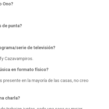
ko Ono?
s de punta?
ograma/serie de televisión?
fy Cazavampiros.
úsica en formato físico?
s presente en la mayoría de las casas, no creo
na charla?
ndo trabajan juntas, cada una saca su mejor