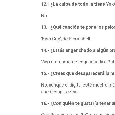
12.- ¿La culpa de todo la tiene Yo
No.
13.- ¿Qué canción te pone los pelo
‘Kiss City’, de Blondshell.
14.- ¿Estás enganchado a algún pr
Vivo eternamente enganchada a Buf
15.- ¿Crees que desaparecerá la m
No, aunque el digital esté mucho má
que desaparezca.
16.- ¿Con quién te gustaría tener u
Con Boygenius, las 3. Creo que, cua