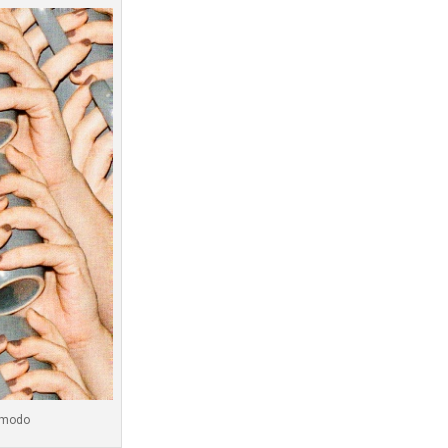
ómodo