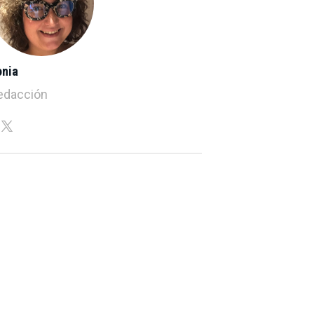
ònia
edacción