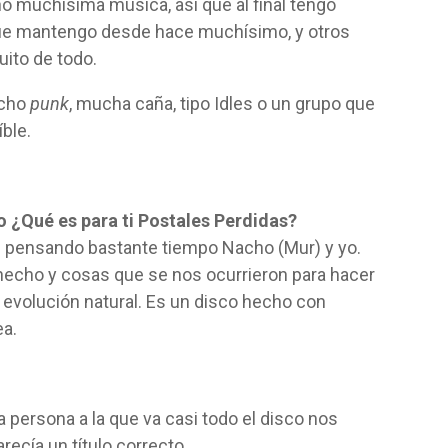
o muchísima música, así que al final tengo
ue mantengo desde hace muchísimo, y otros
ito de todo.
ucho
punk
, mucha caña, tipo Idles o un grupo que
ble.
o ¿Qué es para ti Postales Perdidas?
s pensando bastante tiempo Nacho (Mur) y yo.
hecho y cosas que se nos ocurrieron para hacer
 evolución natural. Es un disco hecho con
ea.
 persona a la que va casi todo el disco nos
ecía un título correcto.