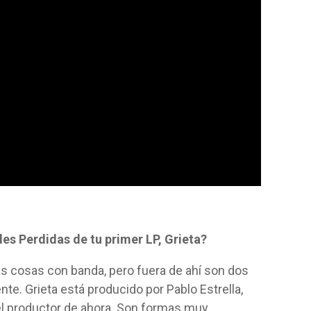
s Perdidas de tu primer LP, Grieta?
s cosas con banda, pero fuera de ahí son dos
e. Grieta está producido por Pablo Estrella,
l productor de ahora. Son formas muy