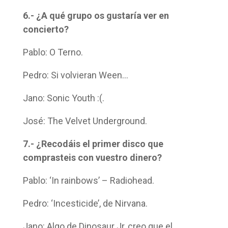
6.- ¿A qué grupo os gustaría ver en
concierto?
Pablo: O Terno.
Pedro: Si volvieran Ween…
Jano: Sonic Youth :(.
José: The Velvet Underground.
7.- ¿Recodáis el primer disco que
comprasteis con vuestro dinero?
Pablo: ‘In rainbows’ – Radiohead.
Pedro: ‘Incesticide’, de Nirvana.
Jano: Algo de Dinosaur Jr, creo que el