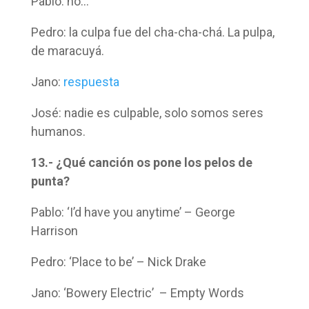
Pablo: no…
Pedro: la culpa fue del cha-cha-chá. La pulpa,
de maracuyá.
Jano:
respuesta
José: nadie es culpable, solo somos seres
humanos.
13.- ¿Qué canción os pone los pelos de
punta?
Pablo: ‘
I’d have you anytime’
– George
Harrison
Pedro: ‘Place to be’ – Nick Drake
Jano: ‘Bowery Electric’ – Empty Words