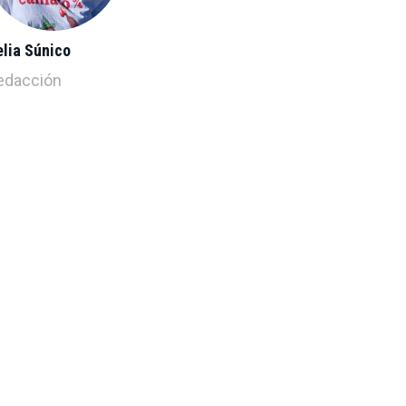
lia Súnico
edacción