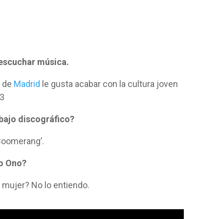
 escuchar música.
o de
Madrid
le gusta acabar con la cultura joven
/3
abajo discográfico?
‘Boomerang’.
ko Ono?
a mujer? No lo entiendo.