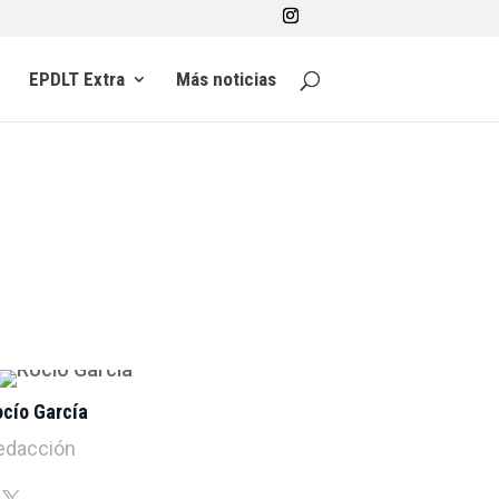
EPDLT Extra
Más noticias
ocío García
edacción