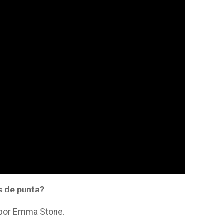
s de punta?
a por Emma Stone.