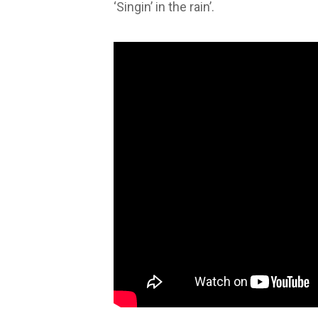
‘Singin’ in the rain’.