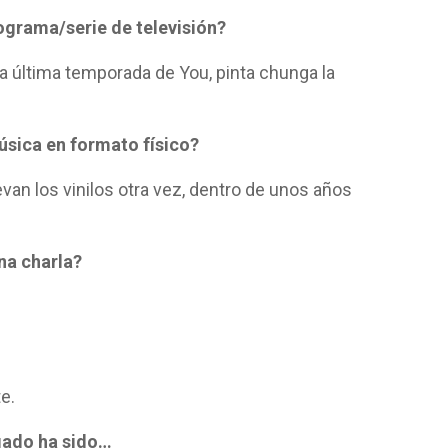
ograma/serie de televisión?
a última temporada de You, pinta chunga la
úsica en formato físico?
evan los vinilos otra vez, dentro de unos años
una charla?
te.
egado ha sido…