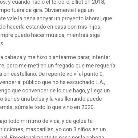
s, y cuando nació el tercero, Elliot en 2018,
mpo fuera de gira. Obviamente llega un
e vale la pena apoyar un proyecto laboral, que
o hacerla estando en casa con mis hijos,
Siempre puedo hacer música, mientras siga
s.
 cabeza y me hizo plantearme parar, intentar
re, pero me metí en un fregado que me requería
 en castellano. De repente volví al punto 0,
vencer al público que no ha escuchado L.A.,
engo que convencer de lo que hago, y llega un
tienes una bolsa y la vas llenando puede
demás, súmale todo lo que vino en 2020.
jo todo mi ritmo de vida, y de golpe te
icciones, mascarillas, yo con 3 niños en un
nal. Emocionalmente te pasa por la cabeza