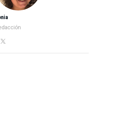
ònia
edacción