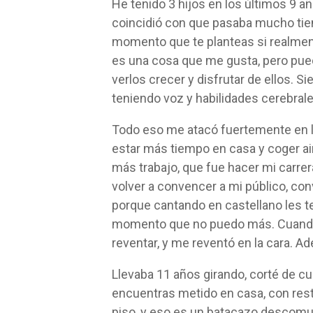
He tenido 3 hijos en los últimos 9 año
coincidió con que pasaba mucho tie
momento que te planteas si realment
es una cosa que me gusta, pero pued
verlos crecer y disfrutar de ellos. 
teniendo voz y habilidades cerebrale
Todo eso me atacó fuertemente en la
estar más tiempo en casa y coger ai
más trabajo, que fue hacer mi carrera
volver a convencer a mi público, con
porque cantando en castellano les t
momento que no puedo más. Cuando 
reventar, y me reventó en la cara. A
Llevaba 11 años girando, corté de cua
encuentras metido en casa, con restr
piso, y eso es un batacazo descomu