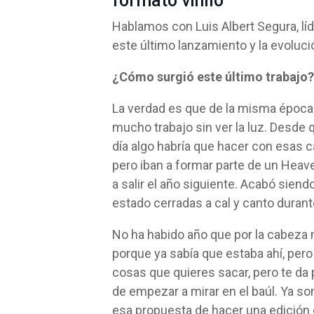
formato vinilo
Hablamos con Luis Albert Segura, líd
e
ste último
lanzamiento
y la evoluc
¿
C
ómo
surgió
este último trabajo?
La verdad es que de la misma época
mucho trabajo sin ver la luz. Desde 
día algo habría que hacer con esas c
pero iban a formar parte de un Heaven
a salir el año siguiente. Acabó sien
estado cerradas a cal y canto duran
No ha habido año que por la cabeza 
porque ya sabía que estaba ahí, pero
cosas que quieres sacar, pero te da
de empezar a mirar en el baúl. Ya son
esa propuesta de hacer una edición 