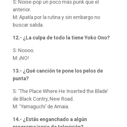
S: Noise-pop un poco más punk que el
anterior.
M: Apatía por la rutina y sin embargo no
buscar salida.
12.- ¿La culpa de todo la tiene Yoko Ono?
S: Noooo.
M: ¡NO!
13.- ¿Qué canción te pone los pelos de
punta?
S: ‘The Place Where He Inserted the Blade’
de Black Contry, New Road.
M: ‘Yamaguchi’ de Amaia.
14.- ¿Estás enganchado a algún
programa/serie de televisión?