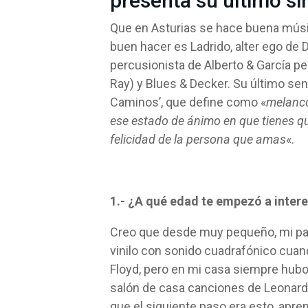
presenta su último si
Que en Asturias se hace buena músi
buen hacer es Ladrido, alter ego de
percusionista de Alberto & García p
Ray) y Blues & Decker. Su último senc
Caminos’, que define como «
melancol
ese estado de ánimo en que tienes que
felicidad de la persona que amas
«.
1.- ¿A qué edad te empezó a intere
Creo que desde muy pequeño, mi pad
vinilo con sonido cuadrafónico cuand
Floyd, pero en mi casa siempre hub
salón de casa canciones de Leonardo
que el siguiente paso era esto, apre