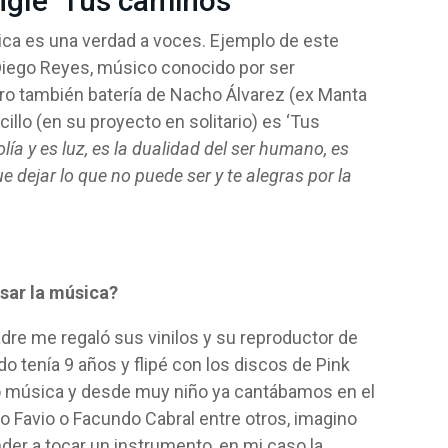
ngle ‘Tus caminos’
ca es una verdad a voces. Ejemplo de este
 Diego Reyes, músico conocido por ser
ero también batería de Nacho Álvarez (ex Manta
illo (en su proyecto en solitario) es ‘Tus
ía y es luz, es la dualidad del ser humano, es
 dejar lo que no puede ser y te alegras por la
sar la música?
re me regaló sus vinilos y su reproductor de
o tenía 9 años y flipé con los discos de Pink
o música y desde muy niño ya cantábamos en el
 Favio o Facundo Cabral entre otros, imagino
nder a tocar un instrumento, en mi caso la