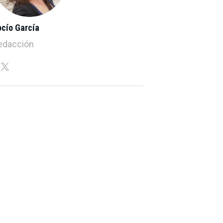
ocío García
edacción