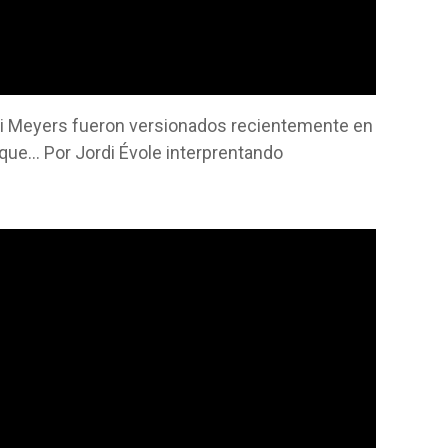
ri Meyers fueron versionados recientemente en
que… Por Jordi Évole interprentando