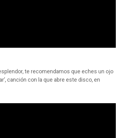
u esplendor, te recomendamos que eches un ojo
ar’, canción con la que abre este disco, en