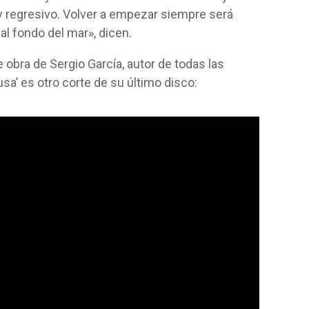
y regresivo. Volver a empezar siempre será
ve al fondo del mar», dicen.
 obra de Sergio García, autor de todas las
sa’ es otro corte de su último disco: