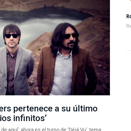
R
R
ers pertenece a su último
os infinitos’
 aquí’, ahora es el turno de ‘Déjà Vu’, tema