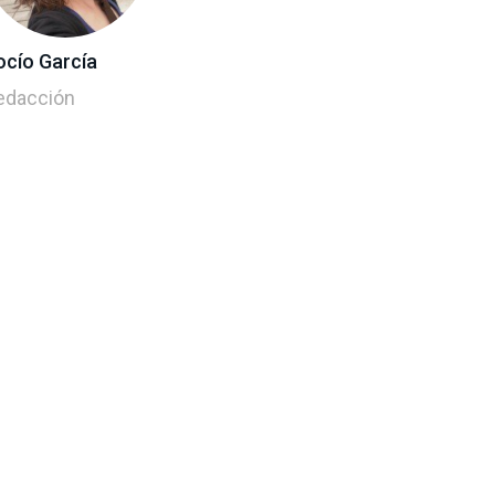
ocío García
edacción