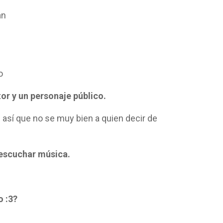
an
o
tor y un personaje público.
 así que no se muy bien a quien decir de
 escuchar música.
o :3?