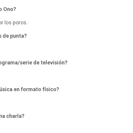
ko Ono?
or los poros.
s de punta?
ograma/serie de televisión?
úsica en formato físico?
na charla?