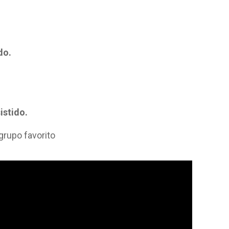
do.
istido.
grupo favorito