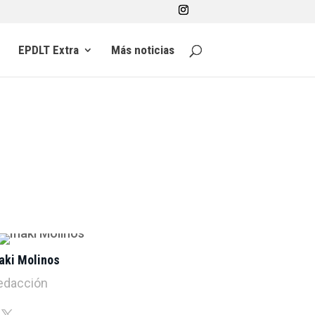
EPDLT Extra
Más noticias
aki Molinos
edacción