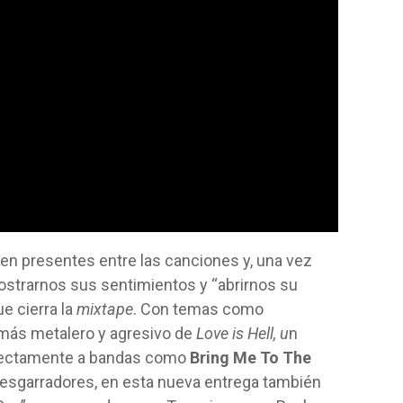
uen presentes entre las canciones y, una vez
mostrarnos sus sentimientos y “abrirnos su
e cierra la
mixtape
. Con temas como
 más metalero y agresivo de
Love is Hell, u
n
rfectamente a bandas como
Bring Me To The
sgarradores, en esta nueva entrega también