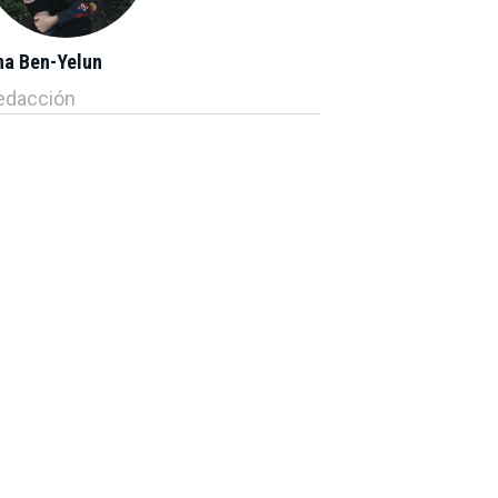
na Ben-Yelun
edacción