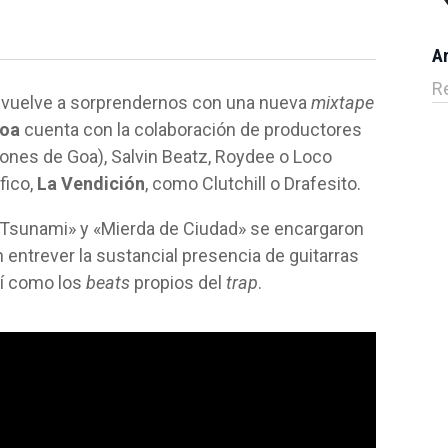
A
R
 vuelve a sorprendernos con una nueva
mixtape
oa
cuenta con la colaboración de productores
iones de Goa), Salvin Beatz, Roydee o Loco
fico,
La Vendición
, como Clutchill o Drafesito.
«Tsunami» y «Mierda de Ciudad» se encargaron
n entrever la sustancial presencia de guitarras
así como los
beats
propios del
trap
.