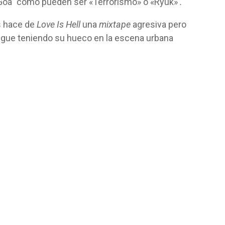
 Goa” como pueden ser «Terrorismo» o «Ryuk»
.
s hace de
Love Is Hell
una
mixtape
agresiva pero
igue teniendo su hueco en la escena urbana