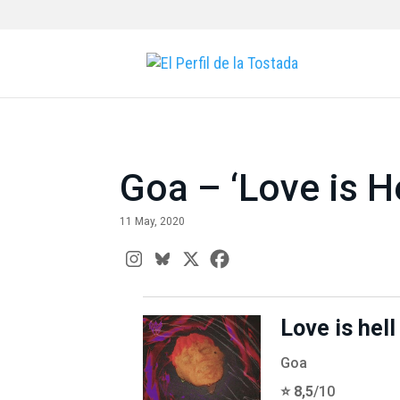
Goa – ‘Love is He
11 May, 2020
Love is hell
Goa
⭐️ 8,5
/10