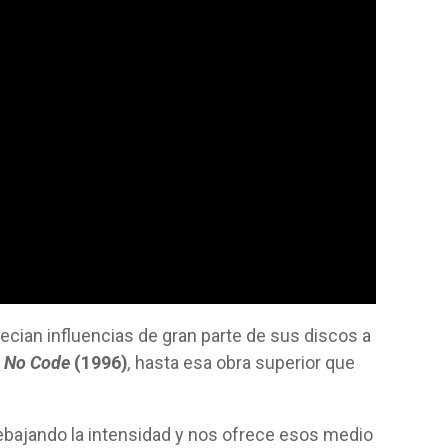
ecian influencias de gran parte de sus discos a
No Code
(1996)
,
hasta esa obra superior que
ebajando la intensidad y nos ofrece esos medio