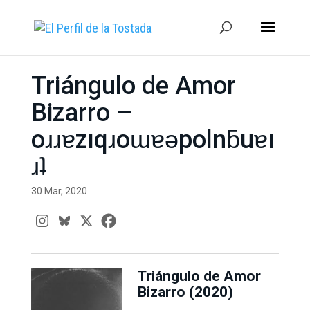
Triángulo de Amor
Bizarro –
oɹɹɐzıqɹoɯɐǝpolnƃuɐı
ɹʇ
30 Mar, 2020
Triángulo de Amor
Bizarro (2020)