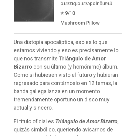
oɹɹɐzıqɹoɯɐǝpolnƃuɐıɹʇ
⭐️ 9
/10
Mushroom Pillow
Una distopía apocalíptica, eso es lo que
estamos viviendo y eso es precisamente lo
que nos transmite
Triángulo de Amor
Bizarro
con su último (y homónimo) álbum.
Como si hubiesen visto el futuro y hubieran
regresado para contárnoslo en 12 temas, la
banda gallega lanza en un momento
tremendamente oportuno un disco muy
actual y sincero.
El título oficial es
Triángulo de Amor Bizarro
,
quizás simbólico, queriendo avisarnos de